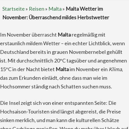
Startseite
»
Reisen
»
Malta
»
Malta Wetter im
November: Überraschend mildes Herbstwetter
Im November überrascht
Malta
regelmäßig mit
erstaunlich mildem Wetter – ein echter Lichtblick, wenn
Deutschland bereits in grauen Novembernebel gehüllt
ist. Mit durchschnittlich 20°C tagsüber und angenehmen
15°C in der Nacht bietet
Malta
im November ein
Klima
,
das zum Erkunden einlädt, ohne dass man wie im
Hochsommer ständig nach Schatten suchen muss.
Die Insel zeigt sich von einer entspannten Seite: Die
Hochsaison-Touristen sind längst abgereist, die Preise
sinken merklich, und man kann die kulturellen Schätze
ohne Gedränge genießen. Wenn du mehr über Urlaub auf